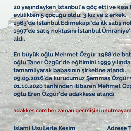
20 yaşındayken İstanbul'a göç etti ve kısa 
evlilikten 5 çocuğu oldu: 3 kız ve 2 erkek.
1963'de İstanbul Edirnekapı'da ilk satış no
1997'de satış noktasını İstanbul Ümraniy
aldı.
En büyük oğlu Mehmet Özgür 1988'de baba
oğlu Taner Özgür‘de eğitimini 1999 yılınd
tamamliyarak babasının şirketine atandı.
09.09.2016'da kurucumuz Şammas Özgür ve
01.10.2020 tarihinden itibaren Mehmet Ö
oğlu Eren Özgür'de adakkese atandı.
adakkes.com her zaman gecmişini unutmayara
İslami Usullerle Kesim
Adrese 