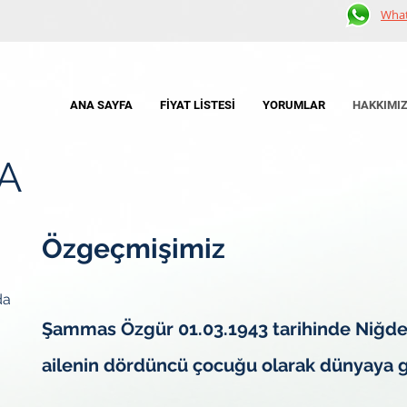
Wha
ANA SAYFA
FİYAT LİSTESİ
YORUMLAR
HAKKIMI
A
Özgeçmişimiz
da
Şammas Özgür 01.03.1943 tarihinde
Niğd
ailenin
dördüncü
çocuğu olarak dünyaya g