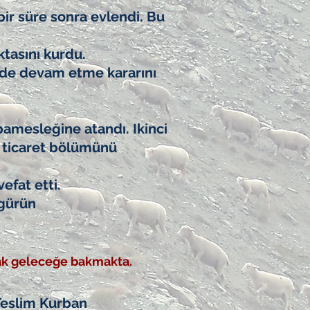
bir süre sonra evlendi. Bu
ktasını kurdu.
e'de devam etme kararını
mesleğine atandı. Ikinci
a ticaret bölümünü
fat etti.
zgürün
k geleceğe bakmakta.
Teslim Kurban